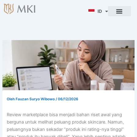
Lewati
ke
ID
ENG
konten
Oleh
Fauzan Suryo Wibowo
/
06/12/2026
Review marketplace bisa menjadi bahan riset awal yang
berguna untuk melihat peluang produk skincare. Namun,
peluangnya bukan sekadar “produk ini rating-nya tinggi”
atau “produk itu banyak dibeli”. Yang lebih penting adalah