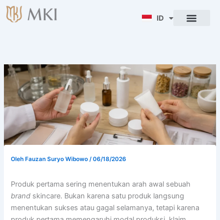
Lewati
ke
ID
ENG
konten
Oleh
Fauzan Suryo Wibowo
/
06/18/2026
Produk pertama sering menentukan arah awal sebuah
brand
skincare. Bukan karena satu produk langsung
menentukan sukses atau gagal selamanya, tetapi karena
produk pertama memengaruhi modal produksi, klaim,