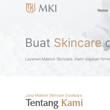
Lewati
ke
Home
konten
Buat
Skincare
d
Layanan Maklon Skincare. Kami siapkan formu
Jasa Maklon Skincare Surabaya
Tentang
Kami