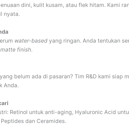
penuaan dini, kulit kusam, atau flek hitam. Kami 
l nyata.
nda
serum
water-based
yang ringan. Anda tentukan sen
u
matte finish
.
r yang belum ada di pasaran? Tim R&D kami siap 
ek Anda.
cari
i: Retinol untuk anti-aging, Hyaluronic Acid untuk
 Peptides dan Ceramides.