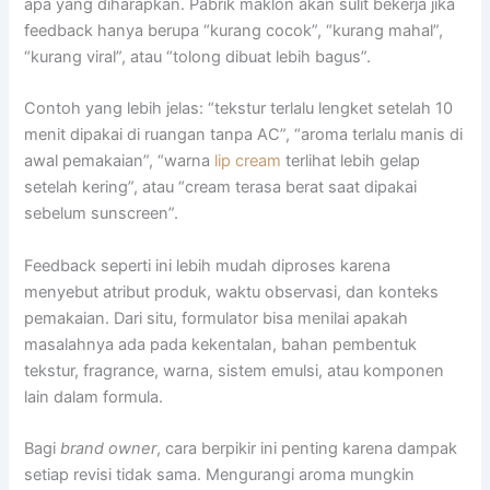
apa yang diharapkan. Pabrik maklon akan sulit bekerja jika
feedback hanya berupa “kurang cocok”, “kurang mahal”,
“kurang viral”, atau “tolong dibuat lebih bagus”.
Contoh yang lebih jelas: “tekstur terlalu lengket setelah 10
menit dipakai di ruangan tanpa AC”, “aroma terlalu manis di
awal pemakaian”, “warna
lip cream
terlihat lebih gelap
setelah kering”, atau “cream terasa berat saat dipakai
sebelum sunscreen”.
Feedback seperti ini lebih mudah diproses karena
menyebut atribut produk, waktu observasi, dan konteks
pemakaian. Dari situ, formulator bisa menilai apakah
masalahnya ada pada kekentalan, bahan pembentuk
tekstur, fragrance, warna, sistem emulsi, atau komponen
lain dalam formula.
Bagi
brand owner
, cara berpikir ini penting karena dampak
setiap revisi tidak sama. Mengurangi aroma mungkin