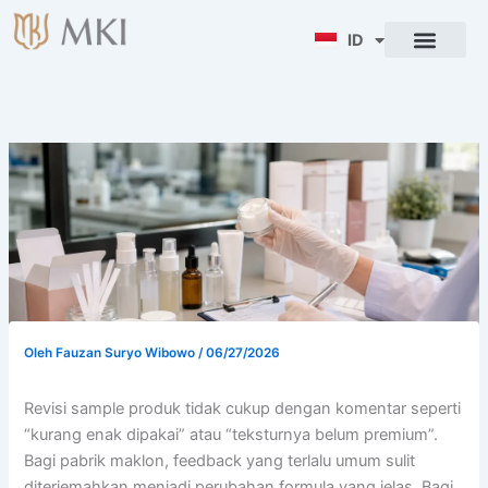
Lewati
ke
ID
ENG
konten
Oleh
Fauzan Suryo Wibowo
/
06/27/2026
Revisi sample produk tidak cukup dengan komentar seperti
“kurang enak dipakai” atau “teksturnya belum premium”.
Bagi pabrik maklon, feedback yang terlalu umum sulit
diterjemahkan menjadi perubahan formula yang jelas. Bagi