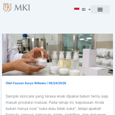
Lewati
ke
ID
ENG
konten
Oleh
Fauzan Suryo Wibowo
/
06/24/2026
Sample skincare yang terasa enak dipakai belum tentu siap
masuk produksi massal. Pada tahap ini, keputusan Anda
bukan hanya soal “suka atau tidak suka”, tetapi apakah
formula, sensori, kemasan, klaim, stabilitas, dan dokumen