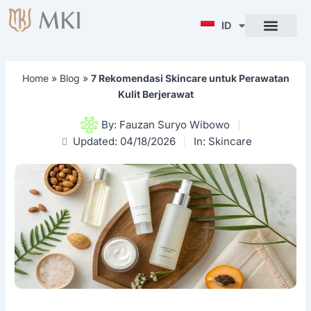
Lewati
ke
ID
ENG
konten
Home
»
Blog
»
7 Rekomendasi Skincare untuk Perawatan
Kulit Berjerawat
By:
Fauzan Suryo Wibowo
Updated: 04/18/2026
In:
Skincare