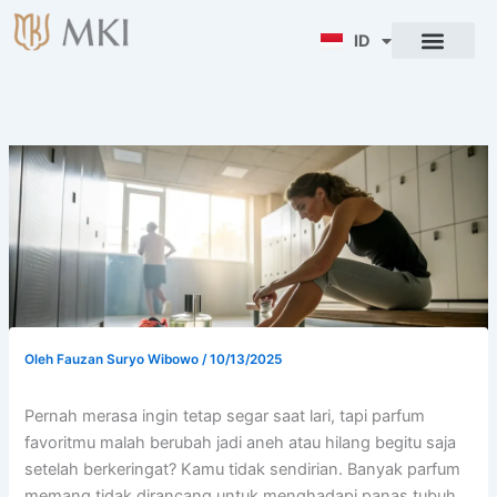
Lewati
ke
ID
ENG
konten
Oleh
Fauzan Suryo Wibowo
/
10/13/2025
Pernah merasa ingin tetap segar saat lari, tapi parfum
favoritmu malah berubah jadi aneh atau hilang begitu saja
setelah berkeringat? Kamu tidak sendirian. Banyak parfum
memang tidak dirancang untuk menghadapi panas tubuh