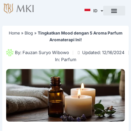
Lewati
ke
ID
ENG
konten
Home
»
Blog
»
Tingkatkan Mood dengan 5 Aroma Parfum
Aromaterapi Ini!
By:
Fauzan Suryo Wibowo
Updated: 12/16/2024
In:
Parfum