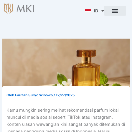
Lewati
ke
ID
ENG
konten
Oleh
Fauzan Suryo Wibowo
/
12/27/2025
Kamu mungkin sering melihat rekomendasi parfum lokal
muncul di media sosial seperti TikTok atau Instagram.
Konten ulasan wewangian kini sangat banyak ditemukan di
linimasa pengguna media sosial di Indonesia. Hal ini