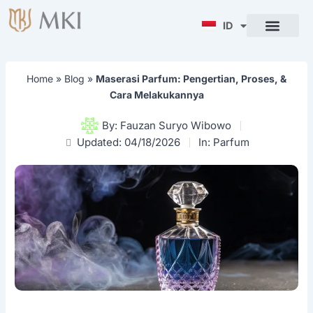
Lewati
ke
ID
ENG
konten
Home
»
Blog
»
Maserasi Parfum: Pengertian, Proses, &
Cara Melakukannya
By:
Fauzan Suryo Wibowo
Updated: 04/18/2026
In:
Parfum