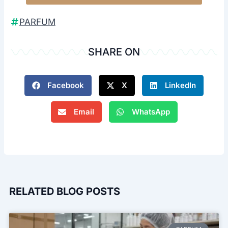
kami sekarang!
Mulai Produksi Parfum Brand Anda Sendiri
PARFUM
SHARE ON
Facebook
X
LinkedIn
Email
WhatsApp